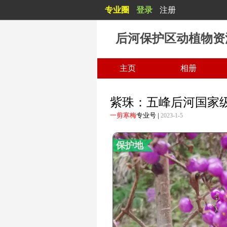
专业圈
登录
注册
动植物数字标本
后河保护区动植物资
主页
相册
紫珠：五峰后河国家
一剪寒梅
专业号
|
2023-1-5