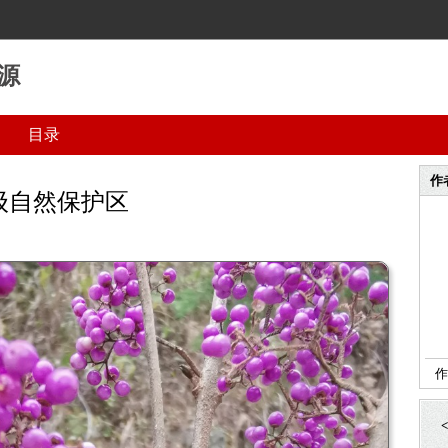
源
目录
作
级自然保护区
作
<