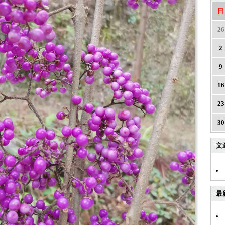
日
26
2
9
16
23
30
文
最