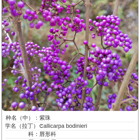
种名
（中）
：
紫珠
学名
（拉丁）
：
Callicarpa bodinieri
科：
唇形科